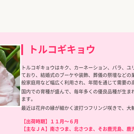
トルコギキョウ
トルコギキョウはキク、カーネーション、バラ、ユ
ており、結婚式のブーケや装飾、葬儀の祭壇などの
般家庭用など幅広く利用され、年間を通じて需要の
国内での育種が盛んで、毎年多くの優良品種が生ま
ます。
最近は花弁の縁が細かく波打つフリンジ咲きで、大
【出荷時期】１１月～６月
【主なＪＡ】南さつま、北さつま、そお鹿児島、鹿