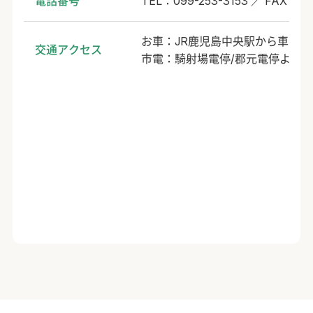
電話番号
TEL：099-253-3153 ／ FAX：09
お車：JR鹿児島中央駅から車で1
交通アクセス
市電：騎射場電停/郡元電停より徒