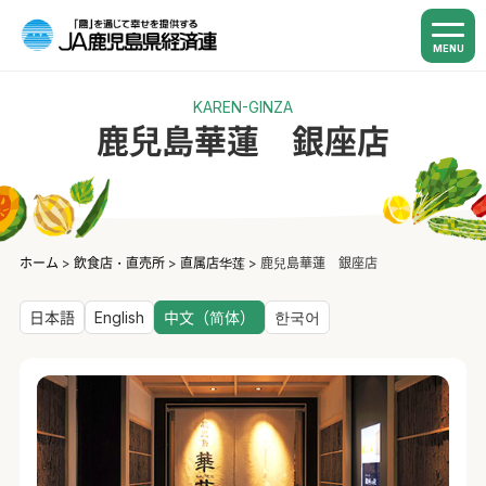
MENU
KAREN-GINZA
鹿兒島華蓮 銀座店
ホーム
>
飲食店・直売所
>
直属店华莲
>
鹿兒島華蓮 銀座店
日本語
English
中文（简体）
한국어