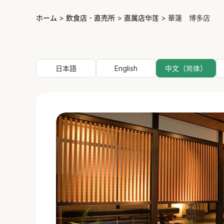
ホーム
>
飲食店・直売所
>
直属店华莲
>
華蓮 博多店
日本語
English
中文（简体）