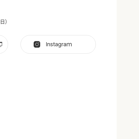
日）
Instagraｍ