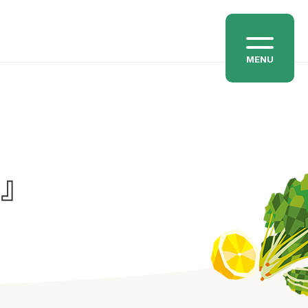
MENU
わ』