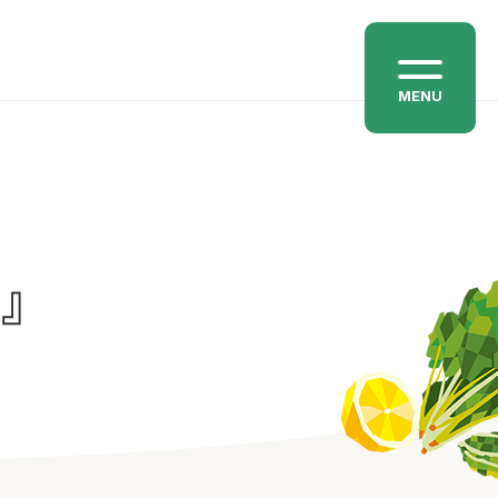
MENU
わ』