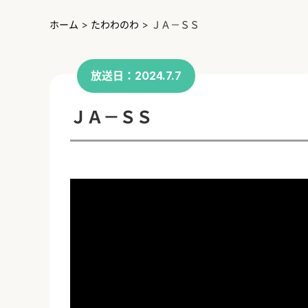
ホーム
>
たわわのわ
>
ＪＡ－ＳＳ
放送日：2024.7.7
ＪＡ－ＳＳ