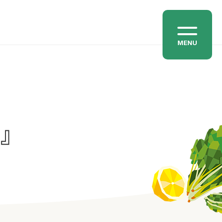
MENU
わ』