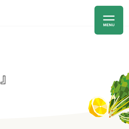
MENU
わ』