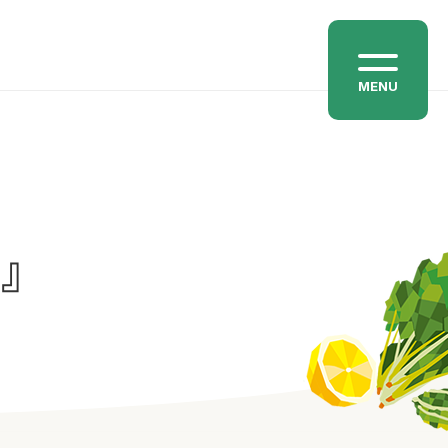
MENU
わ』