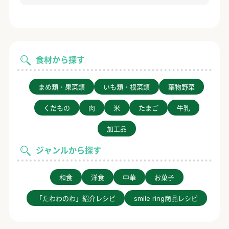
食材から探す
まめ類・果菜類
いも類・根菜類
葉物野菜
くだもの
肉
米
たまご
牛乳
加工品
ジャンルから探す
和食
洋食
中華
お菓子
「たわわのわ」紹介レシピ
smile ring商品レシピ