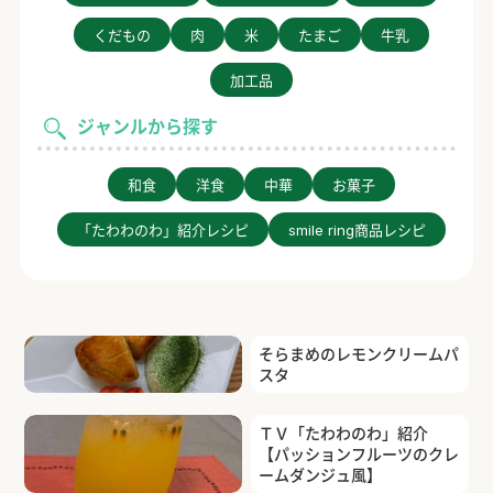
くだもの
肉
米
たまご
牛乳
加工品
ジャンルから探す
和食
洋食
中華
お菓子
「たわわのわ」紹介レシピ
smile ring商品レシピ
そらまめのレモンクリームパ
スタ
簡単！米粉スコーン
ＴＶ「たわわのわ」紹介
【パッションフルーツのクレ
ームダンジュ風】