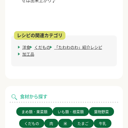
せば出来上がり♪
洋食
くだもの
「たわわのわ」紹介レシピ
加工品
食材から探す
まめ類・果菜類
いも類・根菜類
葉物野菜
くだもの
肉
米
たまご
牛乳