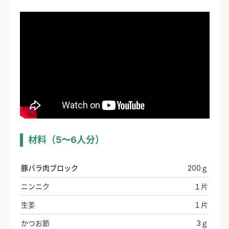
材料（5〜6人分）
豚バラ肉ブロック
200ｇ
ニンニク
１片
生姜
１片
かつお節
3ｇ