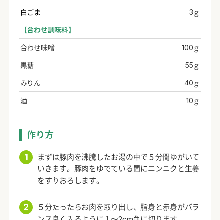
白ごま
3ｇ
【
合わせ調味料
】
合わせ味噌
100ｇ
黒糖
55ｇ
みりん
40ｇ
酒
10ｇ
作り方
まずは豚肉を沸騰したお湯の中で５分間ゆがいて
いきます。豚肉をゆでている間にニンニクと生姜
をすりおろします。
５分たったらお肉を取り出し、脂身と赤身がバラ
ンス良く入るように１～2cm角に切ります。