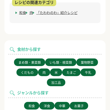
和食
肉
「たわわのわ」紹介レシピ
食材から探す
まめ類・果菜類
いも類・根菜類
葉物野菜
くだもの
肉
米
たまご
牛乳
加工品
ジャンルから探す
和食
洋食
中華
お菓子