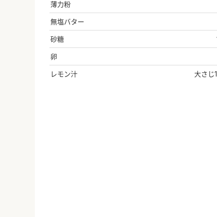
薄力粉
無塩バター
砂糖
卵
レモン汁
大さじ1