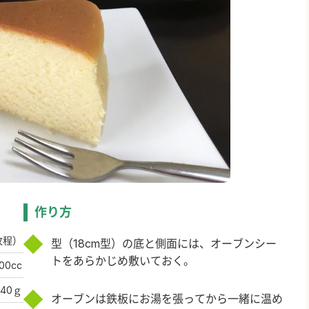
作り方
枚程）
型（18cm型）の底と側面には、オーブンシー
トをあらかじめ敷いておく。
00cc
40ｇ
オーブンは鉄板にお湯を張ってから一緒に温め