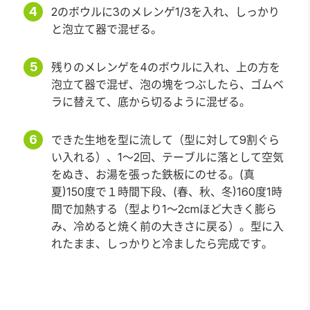
2のボウルに3のメレンゲ1/3を入れ、しっかり
と泡立て器で混ぜる。
残りのメレンゲを4のボウルに入れ、上の方を
泡立て器で混ぜ、泡の塊をつぶしたら、ゴムベ
ラに替えて、底から切るように混ぜる。
できた生地を型に流して（型に対して9割ぐら
い入れる）、1～2回、テーブルに落として空気
をぬき、お湯を張った鉄板にのせる。(真
夏)150度で１時間下段、(春、秋、冬)160度1時
間で加熱する（型より1～2cmほど大きく膨ら
み、冷めると焼く前の大きさに戻る）。型に入
れたまま、しっかりと冷ましたら完成です。