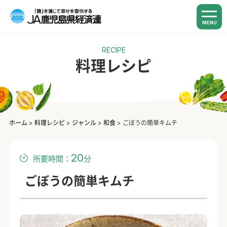
MENU
RECIPE
料理レシピ
ホーム
>
料理レシピ
>
ジャンル
>
和食
>
ごぼうの簡単キムチ
20
所要時間：
分
ごぼうの簡単キムチ