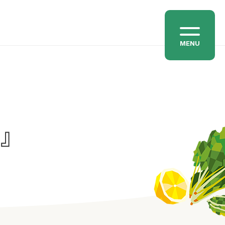
MENU
わ』