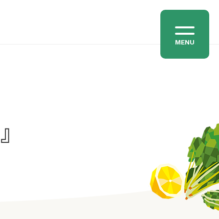
MENU
わ』