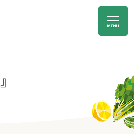
MENU
わ』