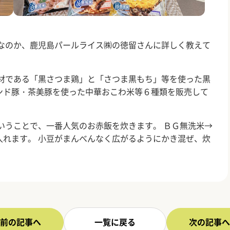
品なのか、鹿児島パールライス㈱の徳留さんに詳しく教えて
食材である「黒さつま鶏」と「さつま黒もち」等を使った黒
ンド豚・茶美豚を使った中華おこわ米等６種類を販売して
いうことで、一番人気のお赤飯を炊きます。 ＢＧ無洗米→
入れます。 小豆がまんべんなく広がるようにかき混ぜ、炊
前の記事へ
一覧に戻る
次の記事へ