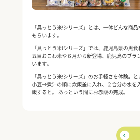
「具っとう米!シリーズ」とは、一体どんな商
もらいます。
「具っとう米!シリーズ」では、鹿児島県の黒
五目おこわ米や６月から新登場、鹿児島のブラ
います。
「具っとう米!シリーズ」のお手軽さを体験。と
小豆→煮汁の順に炊飯釜に入れ、２合分の水を
飯すると。 あっという間にお赤飯の完成。