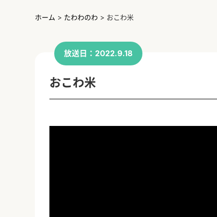
ホーム
>
たわわのわ
>
おこわ米
放送日：2022.9.18
おこわ米