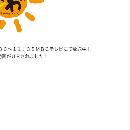
３０～１１：３５ＭＢＣテレビにて放送中！
動画がＵＰされました！