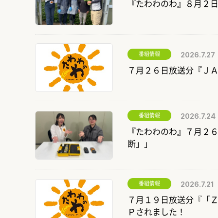
『たわわのわ』８月２
番組情報
2026.7.27
７月２６日放送分『Ｊ
番組情報
2026.7.24
『たわわのわ』７月２
断」」
番組情報
2026.7.21
７月１９日放送分『「
Ｐされました！