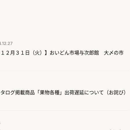
.12.27
～１２月３１日（火）】おいどん市場与次郎館 大〆の市
7
カタログ掲載商品「果物各種」出荷遅延について（お詫び）
6