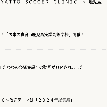
ＹＡＴＴＯ ＳＯＣＣＥＲ ＣＬＩＮＩＣ in 鹿児島」
4
！「お米の食育in鹿児島実業高等学校」開催！
3
24年たわわのわ総集編』の動画がＵＰされました！
：４０〜放送テーマは「２０２４年総集編」