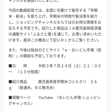
ャンネルを開設いたしました。
今回の動画配信では、全国に先駆けて販売する「早期
米・新米」を取り上げ、早期米の特徴や製法等を紹介
し、ショッピングチャンネルならではのお得な情報をお
伝えする予定です。紹介した商品はＪＡ鹿児島県経済連
の通販サイト｢ふるさと便｣を通じて、お買い求めいただ
けます。是非この機会に下記ＵＲＬからご覧ください。
また、今後は独自のＥＣサイト「ｅ―おいどん市場（仮
称）」の開設も予定しております。
■日 時 令和３年７月２４日（土）２１：００
～ （１０分程度）
■紹介商品 鹿児島県産早期米コシヒカリ ５ｋ
ｇ （普通米、ＢＧ無洗米）
■視聴ページ
YouTube
｢おいどん市場 ショッピン
グチャンネル｣