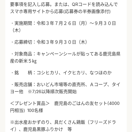
要事項を記入し応募。または、
QR
コードを読み込んで
スマホ専用サイトから応募
(
応募券の半券画像添付
)
・実施期間：令和３年７月２６日（月）～９月３０日
（木）
・応募締切：令和３年９月３０日（木）
・対象商品：キャンペーンシールが貼ってある鹿児島県
産の新米５㎏
・銘 柄：コシヒカリ、イクヒカリ、なつほのか
・販売店舗：おいどん市場等の直売所、Ａコープ、タイ
ヨー他 ※
7/26
以降順次販売開始
＜プレゼント賞品＞ 鹿児島のごはんの友セット
(4000
円相当
) 100
名様
※出水産おかずのり、具だくさん鶏飯（フリーズドラ
イ）、鹿児島黒豚ふりかけ 等