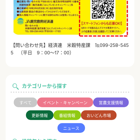
【問い合わせ先】経済連 米穀特産課 ℡
099-258-545
5
（平日
9
：
00
～
17
：
00
）
カテゴリーから探す
すべて
イベント・キャンペーン
営農支援情報
更新情報
番組情報
おいどん市場
ニュース