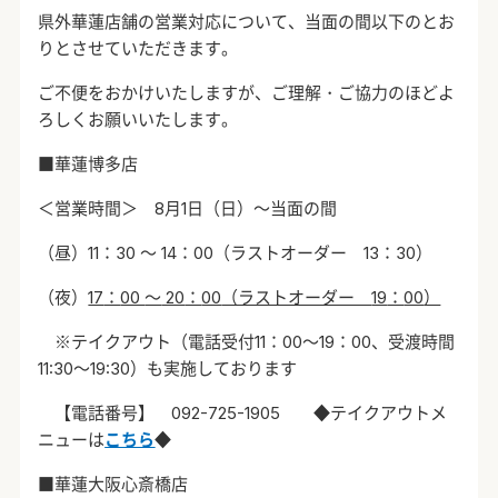
県外華蓮店舗の営業対応について、当面の間以下のとお
りとさせていただきます。
ご不便をおかけいたしますが、ご理解・ご協力のほどよ
ろしくお願いいたします。
■華蓮博多店
＜営業時間＞
8
月
1
日（日）～当面の間
（昼）
11
：
30
～
14
：
00
（ラストオーダー
13
：
30
）
（夜）
17
：
00
～
20
：
00
（ラストオーダー
19
：
00
）
※テイクアウト（電話受付
11
：
00
～
19
：
00
、受渡時間
11:30
～
19:30
）も実施しております
【電話番号】
092-725-1905
◆テイクアウトメ
ニューは
こちら
◆
■華蓮大阪心斎橋店