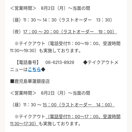
＜営業時間＞
8
月
2
日（月）～当面の間
（昼）
11
：
30
～
14
：
30
（ラストオーダー
13
：
30
）
（夜）
17
：
00
～
20
：
00
（ラストオーダー
19
：
00
）
※テイクアウト（電話受付
11
：
00
～
19
：
00
、受渡時間
11:30
～
19:30
）も実施しております。
【電話番号】
06-6213-8929
◆テイクアウトメ
ニューは
こちら
◆
■鹿児島華蓮銀座店
＜営業時間＞
8
月
2
日（月）～当面の間
（昼）
11
：
30
～
15
：
00
（ラストオーダー
14
：
00
）
※テイクアウト
（電話受付
11
：
00
～
17
：
00
、受渡時間
11:30
～
17:30
）
も実施しております。