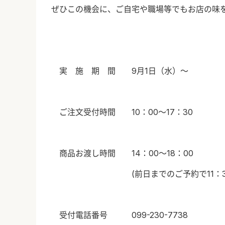
ぜひこの機会に、ご自宅や職場等でもお店の味
実 施 期 間
9
月
1
日（水）～
ご注文受付時間
10
：
00
～
17
：
30
商品お渡し時間
14
：
00
～
18
：
00
(
前日までのご予約で
11
：
受付電話番号
099-230-7738