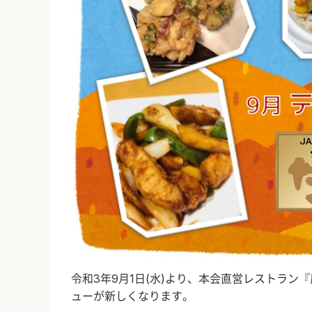
令和
3
年
9
月
1
日
(
水
)
より、本会直営レストラン『
ューが新しくなります。