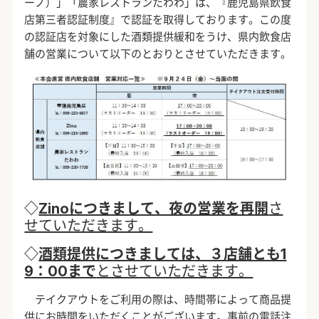
ーノ）」「農家レストランたわわ」は、『鹿児島県飲食
店第三者認証制度』で認証を取得しております。この度
の認証店を対象にした酒類提供緩和をうけ、県内飲食店
舗の営業について以下のとおりとさせていただきます。
◇
Zinoにつきまして、夜の営業を再開
さ
せていただきます。
◇
酒類提供につきましては、３店舗とも1
9：00まで
とさせていただきます。
テイクアウトをご利用の際は、時間帯によって商品提
供にお時間をいただくことがございます。事前の電話注