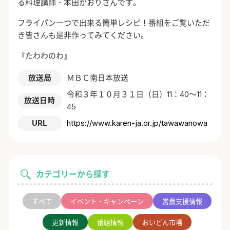
る料理講師・本田かおりさんです。
フライパン一つで出来る簡単レシピ！番組をご覧いただ
き皆さんも是非作ってみてください。
『たわわのわ』
放送局
ＭＢＣ南日本放送
令和３年１０月３１日（日）11：40～11：
放送日時
45
URL
https://www.karen-ja.or.jp/tawawanowa
カテゴリーから探す
すべて
イベント・キャンペーン
営農支援情報
更新情報
番組情報
おいどん市場