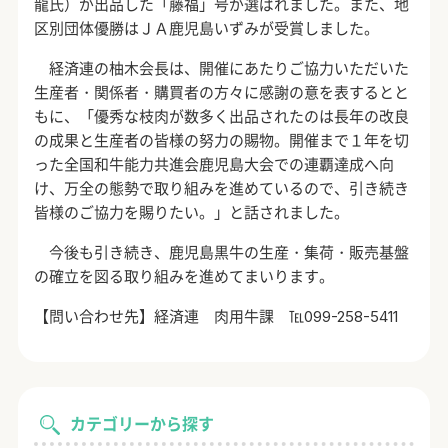
龍氏）が出品した「藤福」号が選ばれました。また、地
区別団体優勝はＪＡ鹿児島いずみが受賞しました。
経済連の柚木会長は、開催にあたりご協力いただいた
生産者・関係者・購買者の方々に感謝の意を表するとと
もに、「優秀な枝肉が数多く出品されたのは長年の改良
の成果と生産者の皆様の努力の賜物。開催まで１年を切
った全国和牛能力共進会鹿児島大会での連覇達成へ向
け、万全の態勢で取り組みを進めているので、引き続き
皆様のご協力を賜りたい。」と話されました。
今後も引き続き、鹿児島黒牛の生産・集荷・販売基盤
の確立を図る取り組みを進めてまいります。
【問い合わせ先】経済連 肉用牛課 ℡099-258-5411
カテゴリーから探す