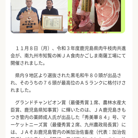
１１月８日（月）、令和３年度鹿児島県肉牛枝肉共進
会が、南九州市知覧の㈱ＪＡ食肉かごしま南薩工場にて
開催されました。
県内９地区より選抜された黒毛和牛８０頭が出品さ
れ、そのうちの７６頭が最高位のＡ５ランクに格付けさ
れました。
グランドチャンピオン賞（最優秀賞１席、農林水産大
臣賞、鹿児島県知事賞）に輝いたのは、ＪＡ鹿児島きも
つき管内の薬師成人氏が出品した「秀美華８４」号、マ
ーケットニーズ賞（最優秀賞２席、九州農政局長賞）に
は、ＪＡそお鹿児島管内の㈱加治佐畜産（代表：加治佐