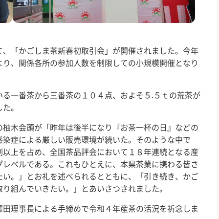
、「かごしま茶新春初取引会」が開催されました。今年
より、関係各所の参加人数を制限しての小規模開催となり
る一番茶から三番茶の１０４点、およそ５
.
５ｔの荒茶が
した。
柚木会頭が「昨年は後半になり『お茶一杯の日』などの
感染症による厳しい販売環境が続いた。そのような中で
割以上を占め、全国茶品評会において１８年連続となる産
プレベルである。これもひとえに、本県茶業に携わる皆さ
たい。」とお礼を述べられるとともに、「引き続き、かご
取り組んでいきたい。」とあいさつされました。
田理事長による手締めで令和４年産茶の活況を祈念しま