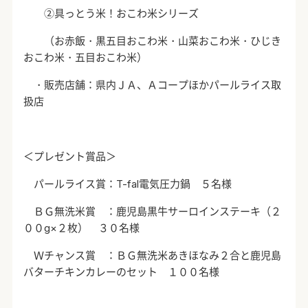
②具っとう米！おこわ米シリーズ
（お赤飯・黒五目おこわ米・山菜おこわ米・ひじき
おこわ米・五目おこわ米）
・販売店舗：県内ＪＡ、Ａコープほかパールライス取
扱店
＜プレゼント賞品＞
パールライス賞：
T-fal
電気圧力鍋 ５名様
ＢＧ無洗米賞 ：鹿児島黒牛サーロインステーキ（２
００
g
×２枚） ３０名様
Ｗチャンス賞 ：ＢＧ無洗米あきほなみ２合と鹿児島
バターチキンカレーのセット １００名様