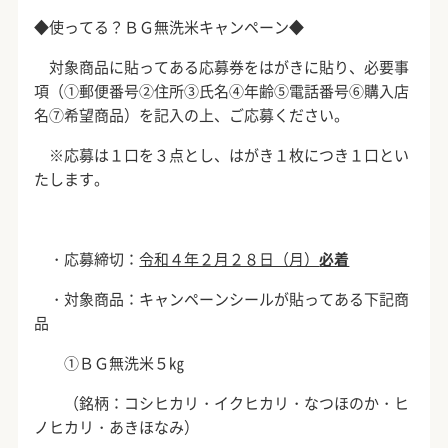
◆使ってる？ＢＧ無洗米キャンペーン◆
対象商品に貼ってある応募券をはがきに貼り、必要事
項（①郵便番号②住所③氏名④年齢⑤電話番号⑥購入店
名⑦希望商品）を記入の上、ご応募ください。
※応募は１口を３点とし、はがき１枚につき１口とい
たします。
・応募締切：
令和４年２月２８日（月）
必着
・対象商品：キャンペーンシールが貼ってある下記商
品
①ＢＧ無洗米５㎏
（銘柄：コシヒカリ・イクヒカリ・なつほのか・ヒ
ノヒカリ・あきほなみ）