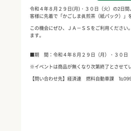
令和４年８月２９日
(
月
)
・３０日（火）の
2
日間
客様に先着で「かごしま眞煎茶（紙パック）」
この機会にぜひ、ＪＡ－ＳＳをご利用ください
ます。
■期 間：令和４年８月２９日（月）・３０日
※イベントは商品が無くなり次第終了とさせて
【問い合わせ先】経済連 燃料自動車課 ℡
09