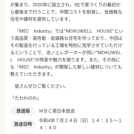
が集まり、
2020
年に設立され、
1
社で家づくりの最初か
ら最後まで行うことで、中間コストを削減し、低価格な
住宅や建材を提供しています。
『
MEC Industry
』では“
MOKUWELL HOUSE
”とい
う高品質・高性能・低価格な住宅を作っており、今回は
その製造を行っている工場を特別に見学させていただけ
るということで、池ノ上レポーターが伺い“
MOKUWEL
L HOUSE”
の特長や魅力を探ります。また、その他に
も『
MEC Industry
』が開発した新しい建材についても
教えていただきます。
皆さんぜひご覧ください。
『たわわのわ』
放送局
ＭＢＣ南日本放送
令和4年７月２４日（日）１４：３５～１
放送日時
４：４０