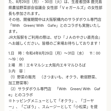
た、8月29日（月）・30日（火）は、生産者団体 鹿児島
県農協野菜部会協議会 女性部「Ｖｅガールズ」の女性部
長も参加されます。
その他、開催期間中は大阪駅構内のサラダボウル専門店
「With Green/ With Gafe」とのコラボも実施いたし
ます。
JR大阪駅をご利用の際は、ぜひ『ＪＡのやさい直売会』
へお越しください。皆様のご来場お待ちしております！
1.日 時：令和4年8月29日（月）〜31日（水） 11：00
～19：00
2.場 所：エキマルシェ大阪内エキマルひろば
3.内 容：
（1）野菜の販売 （さつまいも、オクラ、軟弱野菜、
加工野菜等）
（2）サラダボウル専門店 「With Green/ With Gaf
e」とのコラボ
※トッピングメニューとして「オクラ」、「ゴーヤ
ー」、「ごぼう」、スムージーとして「小松菜」を提