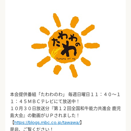
本会提供番組「たわわのわ」 毎週日曜日１１：４０～１
１：４５ＭＢＣテレビにて放送中！
１０月３０日放送分『第１２回全国和牛能力共進会 鹿児
島大会』の動画がＵＰされました！
【
https://blogs.mbc.co.jp/tawawa/
】
是非、ご覧ください！