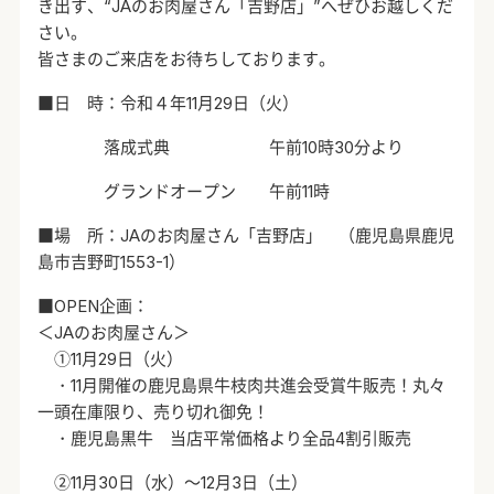
き出す、“JAのお肉屋さん「吉野店」”へぜひお越しくだ
さい。
皆さまのご来店をお待ちしております。
■日 時：令和４年11月29日（火）
落成式典 午前10時30分より
グランドオープン 午前11時
■場 所：JAのお肉屋さん「吉野店」 （鹿児島県鹿児
島市吉野町1553-1）
■OPEN企画：
＜JAのお肉屋さん＞
①11月29日（火）
・11月開催の鹿児島県牛枝肉共進会受賞牛販売！丸々
一頭在庫限り、売り切れ御免！
・鹿児島黒牛 当店平常価格より全品4割引販売
②11月30日（水）～12月3日（土）