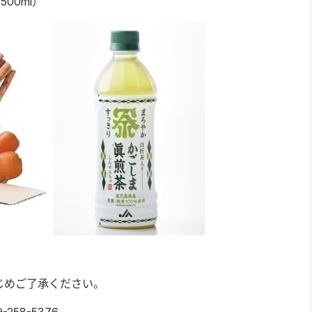
（
500ml
）
じめご了承ください。
58-5376