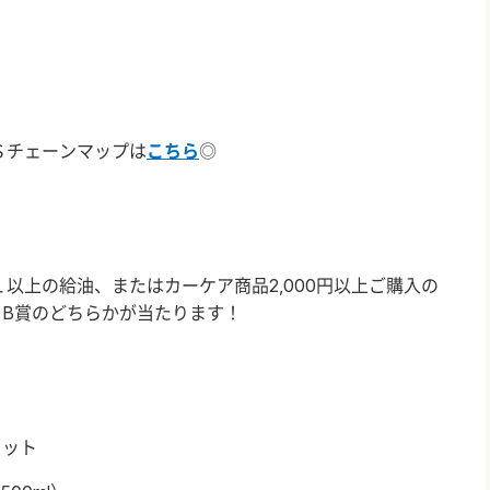
チェーンマップは
こちら
◎
以上の給油、またはカーケア商品
2,000
円以上ご購入の
・
B
賞のどちらかが当たります！
セット