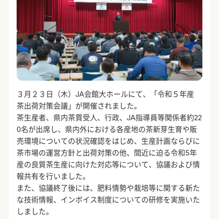
３月２３日（木）JA会館大ホールにて、「令和５年産
茶出荷対策会議」が開催されました。
茶生産者、県内茶買受人、行政、JA指導員等関係者約22
0名が出席し、県内外における各産地の茶新芽生育や販
売環境についての状況確認をはじめ、生産計画ならびに
茶市場の運営方針と出荷対策の他、間近に迫る令和5年
産の良質茶生産に向けた対応等について、協議および情
報共有を行いました。
また、協議終了後には、肥料情勢や栽培等に関する新た
な技術情報、インボイス制度についての研修を実施いた
しました。