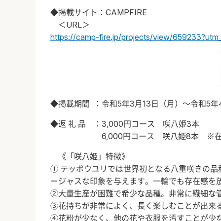
◆掲載サイト：CAMPFIRE
＜URL＞
https://camp-fire.jp/projects/view/659233?u
◆掲載期間 ：令和5年3月13日（月）～令和5年
◆返 礼 品 ：3,000円コース 咲八姫3本
6,000円コース 咲八姫8本 ※在
《「咲八姫」特徴》
① テッポウユリでは世界初となる八重咲きの
ージャスな印象を与えます。一輪でも存在感を
②大量生産が困難で希少な品種。非常に繊細な
③花持ちが非常によく、長く楽しむことが出来
④花粉が少なく、他の花や衣服を汚すことが少