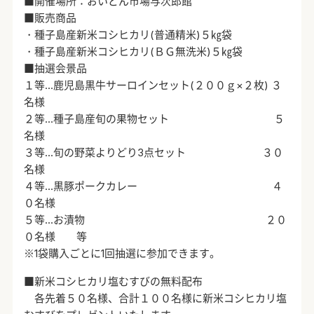
■開催場所：おいどん市場与次郎館
■販売商品
・種子島産新米コシヒカリ(普通精米)５㎏袋
・種子島産新米コシヒカリ(ＢＧ無洗米)５㎏袋
■抽選会景品
１等…鹿児島黒牛サーロインセット(２００ｇ×２枚) ３
名様
２等…種子島産旬の果物セット ５
名様
３等…旬の野菜よりどり3点セット ３０
名様
４等…黒豚ポークカレー ４
０名様
５等…お漬物 ２０
０名様 等
※1袋購入ごとに1回抽選に参加できます。
■新米コシヒカリ塩むすびの無料配布
各先着５０名様、合計１００名様に新米コシヒカリ塩