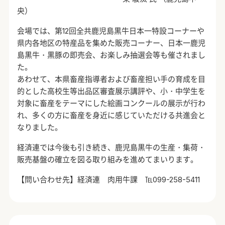
央）
会場では、第12回全共鹿児島黒牛日本一特設コーナーや
県内各地区の特産品を集めた販売コーナー、日本一鹿児
島黒牛・黒豚の即売会、お楽しみ抽選会等も催されまし
た。
あわせて、本県畜産指導者および畜産担い手の育成を目
的とした高校生等出品区審査展示講評や、小・中学生を
対象に畜産をテーマにした絵画コンクールの展示が行わ
れ、多くの方に畜産を身近に感じていただける共進会と
なりました。
経済連では今後も引き続き、鹿児島黒牛の生産・集荷・
販売基盤の確立を図る取り組みを進めてまいります。
【問い合わせ先】経済連 肉用牛課 ℡099-258-5411