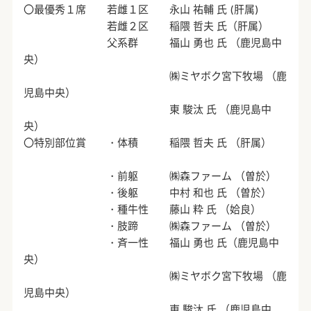
〇最優秀１席 若雌１区 永山 祐輔 氏 (肝属)
若雌２区 稲隈 哲夫 氏（肝属）
父系群 福山 勇也 氏 （鹿児島中
央）
㈱ミヤボク宮下牧場 （鹿
児島中央）
東 駿汰 氏 （鹿児島中
央）
〇特別部位賞 ・体積 稲隈 哲夫 氏 （肝属）
・前躯 ㈱森ファーム （曽於）
・後躯 中村 和也 氏 （曽於）
・種牛性 藤山 粋 氏 （姶良）
・肢蹄 ㈱森ファーム （曽於）
・斉一性 福山 勇也 氏（鹿児島中
央）
㈱ミヤボク宮下牧場 （鹿
児島中央）
東 駿汰 氏 （鹿児島中