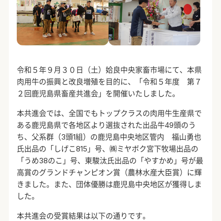
令和５年９月３０日（土）姶良中央家畜市場にて、本県
肉用牛の振興と改良増殖を目的に、「令和５年度 第７
２回鹿児島県畜産共進会」を開催いたしました。
本共進会では、全国でもトップクラスの肉用牛生産県で
ある鹿児島県で各地区より選抜された出品牛49頭のう
ち、父系群（3頭1組）の鹿児島中央地区管内 福山勇也
氏出品の「しげこ815」号、㈱ミヤボク宮下牧場出品の
「うめ38のこ」号、東駿汰氏出品の「やすかめ」号が最
高賞のグランドチャンピオン賞（農林水産大臣賞）に輝
きました。また、団体優勝は鹿児島中央地区が獲得しま
した。
本共進会の受賞結果は以下の通りです。