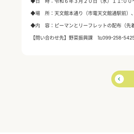
◆日 時：令和６年３月２０日（水）１１:００
◆場 所：天文館本通り（市電天文館通駅前）
◆内 容：ピーマンとリーフレットの配布（先
【問い合わせ先】野菜振興課 ℡099-258-542