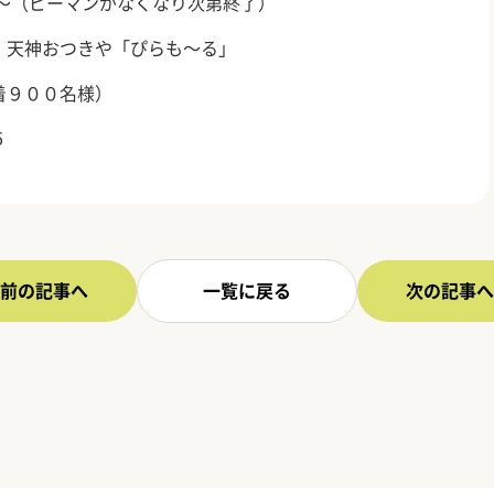
～（ピーマンがなくなり次第終了）
、天神おつきや「ぴらも～る」
着９００名様）
5
前の記事へ
一覧に戻る
次の記事へ