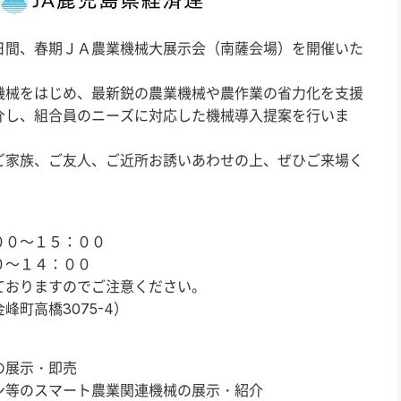
日間、春期ＪＡ農業機械大展示会（南薩会場）を開催いた
機械をはじめ、最新鋭の農業機械や農作業の省力化を支援
介し、組合員のニーズに対応した機械導入提案を行いま
ご家族、ご友人、ご近所お誘いあわせの上、ぜひご来場く
００～１５：００
１４：００
おりますのでご注意ください。
町高橋3075-4）
の展示・即売
ン等のスマート農業関連機械の展示・紹介