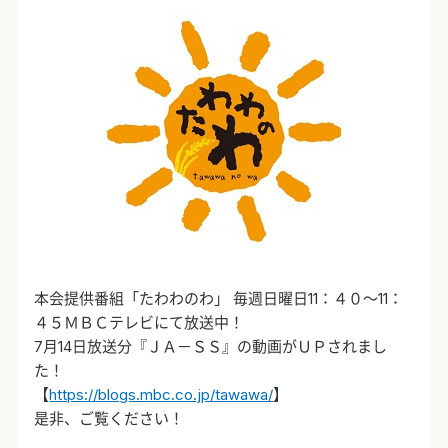
本会提供番組「たわわのわ」 毎週日曜日11：４０～11：
４５ＭＢＣテレビにて放送中！
7月14日放送分『ＪＡ－ＳＳ』の動画がＵＰされまし
た！
【
https://blogs.mbc.co.jp/tawawa/
】
是非、ご覧ください！