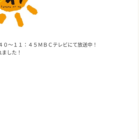
４０～１１：４５ＭＢＣテレビにて放送中！
れました！