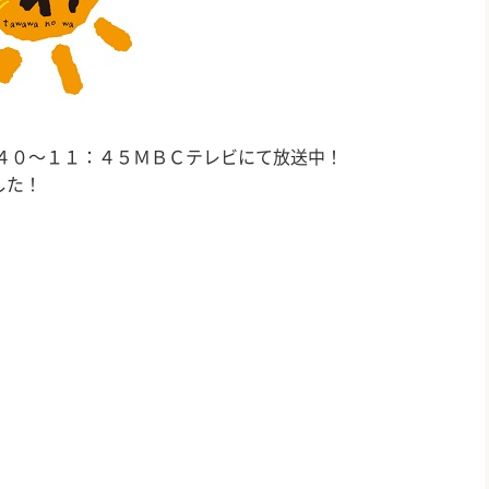
４０～１１：４５ＭＢＣテレビにて放送中！
した！