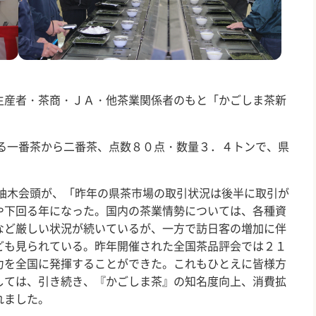
生産者・茶商・ＪＡ・他茶業関係者のもと「かごしま茶新
る一番茶から二番茶、点数８０点・数量
３．４
トンで、県
柚木会頭が、「昨年の県茶市場の取引状況は後半に取引が
や下回る年になった。国内の茶業情勢については、各種資
など厳しい状況が続いているが、一方で訪日客の増加に伴
ども見られている。昨年開催された全国茶品評会では２１
力を全国に発揮することができた。これもひとえに皆様方
しては、引き続き、『かごしま茶』の知名度向上、消費拡
れました。