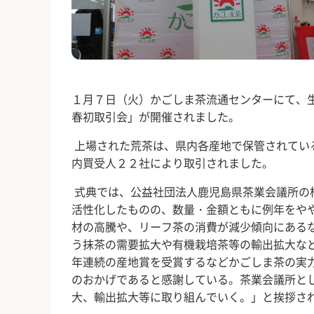
１月７日（火）かごしま茶流通センターにて、
春初取引会」が開催されました。
上場された荒茶は、県内各産地で保管されてい
内買受人２２社により取引されました。
式典では、公益社団法人鹿児島県茶業会議所の
活性化したものの、数量・金額ともに例年をや
材の高騰や、リーフ茶の消費が減少傾向にある
う抹茶の需要拡大や有機栽培茶等の輸出拡大な
年連続の産地賞を受賞するなどかごしま茶の実
のおかげであると感謝している。茶業会議所と
大、輸出拡大等に取り組んでいく。」と挨拶さ