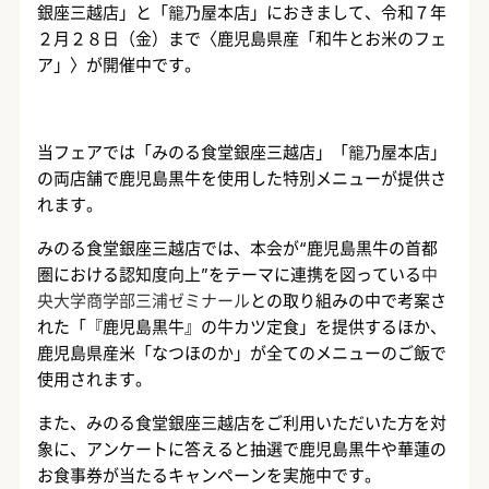
銀座三越店」と「籠乃屋本店」におきまして、令和７年
２月２８日（金）まで〈鹿児島県産「和牛とお米のフェ
ア」〉が開催中です。
当フェアでは「みのる食堂銀座三越店」「籠乃屋本店」
の両店舗で鹿児島黒牛を使用した特別メニューが提供さ
れます。
みのる食堂銀座三越店では、本会が
“
鹿児島黒牛の首都
圏における認知度向上”をテーマに連携を図っている
中
央大学商学部三浦ゼミナール
との取り組みの中で考案さ
れた「『鹿児島黒牛』の牛カツ定食」を提供するほか、
鹿児島県産米「なつほのか」が全てのメニューのご飯で
使用されます。
また、みのる食堂銀座三越店をご利用いただいた方を対
象に、アンケートに答えると抽選で鹿児島黒牛や華蓮の
お食事券が当たるキャンペーンを実施中です。