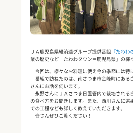
ＪＡ鹿児島県経済連グループ提供番組
『たわわ
業の歴史など「たわわタウン＝鹿児島県」の様
今回は、様々なお料理に使え今の季節には特に
番組で訪ねたのは、南さつま市金峰町にある白
さんにお話を伺います。
永野さんにＪＡさつま日置管内で栽培される白
の食べ方をお聞きします。また、西川さんに選
での工程なども詳しく教えていただきます。
皆さんぜひご覧ください！