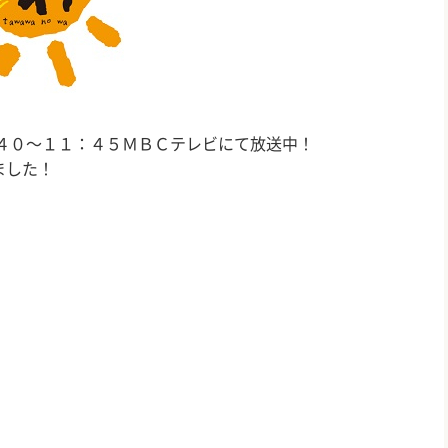
４０～１１：４５ＭＢＣテレビにて放送中！
ました！