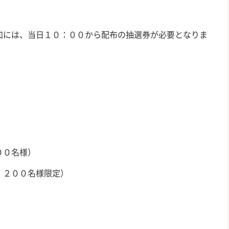
加には、当日１０：００から配布の抽選券が必要となりま
００名様）
 ２００名様限定）
）